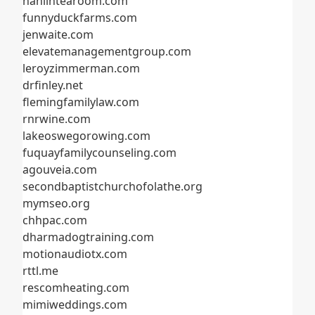
hanlintearoom.com
funnyduckfarms.com
jenwaite.com
elevatemanagementgroup.com
leroyzimmerman.com
drfinley.net
flemingfamilylaw.com
rnrwine.com
lakeoswegorowing.com
fuquayfamilycounseling.com
agouveia.com
secondbaptistchurchofolathe.org
mymseo.org
chhpac.com
dharmadogtraining.com
motionaudiotx.com
rttl.me
rescomheating.com
mimiweddings.com