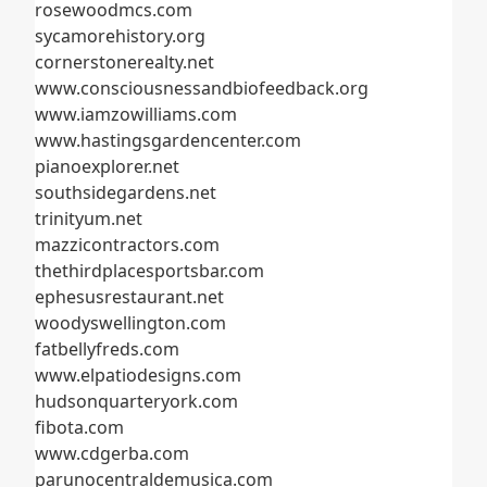
rosewoodmcs.com
sycamorehistory.org
cornerstonerealty.net
www.consciousnessandbiofeedback.org
www.iamzowilliams.com
www.hastingsgardencenter.com
pianoexplorer.net
southsidegardens.net
trinityum.net
mazzicontractors.com
thethirdplacesportsbar.com
ephesusrestaurant.net
woodyswellington.com
fatbellyfreds.com
www.elpatiodesigns.com
hudsonquarteryork.com
fibota.com
www.cdgerba.com
parunocentraldemusica.com