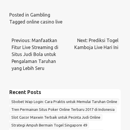
Posted in
Gambling
Tagged
online casino live
Post
Previous:
Manfaatkan
Next:
Prediksi Togel
navigation
Fitur Live Streaming di
Kamboja Live Hari Ini
Situs Judi Bola untuk
Pengalaman Taruhan
yang Lebih Seru
Recent Posts
Sbobet Wap Login: Cara Praktis untuk Memulai Taruhan Online
Tren Permainan Situs Poker Online Terbaru 2017 di Indonesia
Slot Gacor Maxwin Terbaik untuk Pecinta Judi Online
Strategi Ampuh Bermain Togel Singapore 49