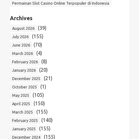
Permainan Slot Casino Online Terpopuler di Indonesia
Archives
(39)
August 2026
(155)
July 2026
(70)
June 2026
(4)
March 2026
(8)
February 2026
(20)
January 2026
(21)
December 2025
(1)
October 2025
(105)
May 2025
(150)
April 2025
(155)
March 2025
(140)
February 2025
(155)
January 2025
(155)
December 2024