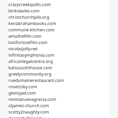
crazycreekquilts.com
binkdavies.com
christchurchpdx.org
kenabrahambooks.com
commune-kitchen.com
amuthefilm.com
lustforlovefilm.com
nicolasjolly.net
infinitasymphonia.com
africanlegalcentre.org
katsusushihouse.com
greelycommunity.org
ruedumainerestaurant.com
rosetzsky.com
glonojad.com
revistanuevagrecia.com
stjames-church.com
scotty2naughty.com