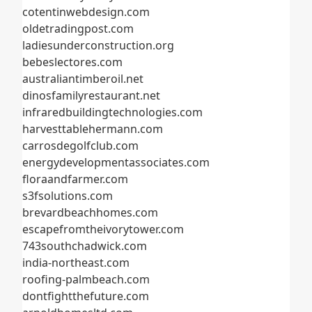
cotentinwebdesign.com
oldetradingpost.com
ladiesunderconstruction.org
bebeslectores.com
australiantimberoil.net
dinosfamilyrestaurant.net
infraredbuildingtechnologies.com
harvesttablehermann.com
carrosdegolfclub.com
energydevelopmentassociates.com
floraandfarmer.com
s3fsolutions.com
brevardbeachhomes.com
escapefromtheivorytower.com
743southchadwick.com
india-northeast.com
roofing-palmbeach.com
dontfightthefuture.com