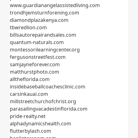
www.guardianangelassistedliving.com
trondhjemsturnforening.com
diamondplazakenya.com
tbwredlion.com
billsautorepairandsales.com
quantum-naturals.com
montessorilearningcenter.org
fergusonstreetfest.com
samjayneforever.com
matthurstphoto.com
alltheflorida.com
insidebaseballcoachesclinic.com
carsinkauai.com
millstreetchurchofchrist.org
parasailingvacadestinflorida.com
pride-realty.net
alphadynamicshealth.com
flutterbylash.com