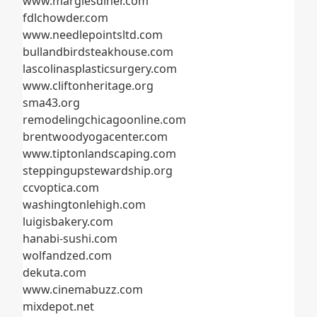
www.margiesdiner.com
fdlchowder.com
www.needlepointsltd.com
bullandbirdsteakhouse.com
lascolinasplasticsurgery.com
www.cliftonheritage.org
sma43.org
remodelingchicagoonline.com
brentwoodyogacenter.com
www.tiptonlandscaping.com
steppingupstewardship.org
ccvoptica.com
washingtonlehigh.com
luigisbakery.com
hanabi-sushi.com
wolfandzed.com
dekuta.com
www.cinemabuzz.com
mixdepot.net