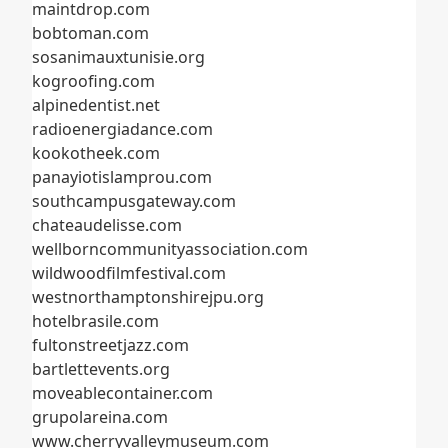
maintdrop.com
bobtoman.com
sosanimauxtunisie.org
kogroofing.com
alpinedentist.net
radioenergiadance.com
kookotheek.com
panayiotislamprou.com
southcampusgateway.com
chateaudelisse.com
wellborncommunityassociation.com
wildwoodfilmfestival.com
westnorthamptonshirejpu.org
hotelbrasile.com
fultonstreetjazz.com
bartlettevents.org
moveablecontainer.com
grupolareina.com
www.cherryvalleymuseum.com