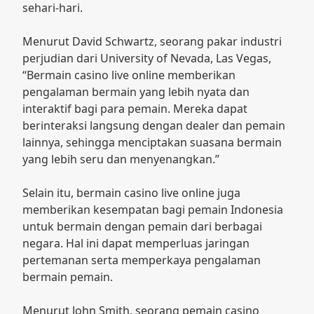
sehari-hari.
Menurut David Schwartz, seorang pakar industri
perjudian dari University of Nevada, Las Vegas,
“Bermain casino live online memberikan
pengalaman bermain yang lebih nyata dan
interaktif bagi para pemain. Mereka dapat
berinteraksi langsung dengan dealer dan pemain
lainnya, sehingga menciptakan suasana bermain
yang lebih seru dan menyenangkan.”
Selain itu, bermain casino live online juga
memberikan kesempatan bagi pemain Indonesia
untuk bermain dengan pemain dari berbagai
negara. Hal ini dapat memperluas jaringan
pertemanan serta memperkaya pengalaman
bermain pemain.
Menurut John Smith, seorang pemain casino