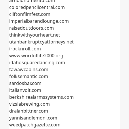
arnoldhomesltd.com
coloredpencilcentral.com
cliftonfilmfest.com
imperialbarandlounge.com
raisedoutdoors.com
thinkwithyourheart.net
utahbankruptcyattorneys.net
irocknroll.com
www.wordoflife2000.org
idahosquaredancing.com
tawawcabins.com
folksemantic.com
sardosbar.com
italianvolt.com
berkshirealarmssystems.com
vizslabrewing.com
dralanbittner.com
yannisandlemoni.com
weedpatchgazette.com