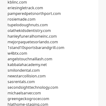
kblinc.com
eriesingletrack.com
pamperedpetsnorthport.com
rosiemade.com
tupelodoughnuts.com
olathekidsdentistry.com
hanleyfuneralhomeinc.com
mejorpaquetesorlando.com
1stand10sportsbarandgrill.com
w4btx.com
angelstouchnaillash.com
kabbalahacademy.net
smilondental.com
newstarcollision.com
sasrentals.com
secondsighttechnology.com
michaelsarver.com
greengeckogrocer.com
hlathome-staging.com