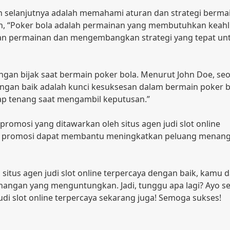
kah selanjutnya adalah memahami aturan dan strategi berma
ith, “Poker bola adalah permainan yang membutuhkan keahl
ran permainan dan mengembangkan strategi yang tepat un
engan bijak saat bermain poker bola. Menurut John Doe, se
ngan baik adalah kunci kesuksesan dalam bermain poker b
tap tenang saat mengambil keputusan.”
omosi yang ditawarkan oleh situs agen judi slot online
an promosi dapat membantu meningkatkan peluang menan
itus agen judi slot online terpercaya dengan baik, kamu 
ngan yang menguntungkan. Jadi, tunggu apa lagi? Ayo s
di slot online terpercaya sekarang juga! Semoga sukses!