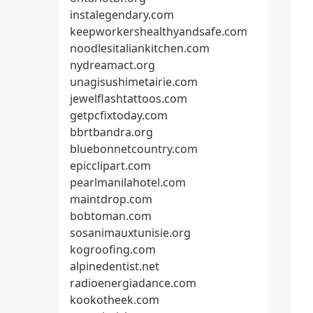
instalegendary.com
keepworkershealthyandsafe.com
noodlesitaliankitchen.com
nydreamact.org
unagisushimetairie.com
jewelflashtattoos.com
getpcfixtoday.com
bbrtbandra.org
bluebonnetcountry.com
epicclipart.com
pearlmanilahotel.com
maintdrop.com
bobtoman.com
sosanimauxtunisie.org
kogroofing.com
alpinedentist.net
radioenergiadance.com
kookotheek.com