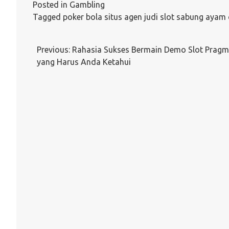
Posted in
Gambling
Tagged
poker bola situs agen judi slot sabung ayam 
Post
Previous:
Rahasia Sukses Bermain Demo Slot Pragm
navigation
yang Harus Anda Ketahui