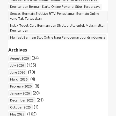
Keuntungan Bermain Kartu Online Poker di Situs Terpercaya
Sensasi Bermain Slot Live RTV: Pengalaman Bermain Online
yang Tak Terlupakan
Index Togel: Cara Bermain dan Strategi Jitu untuk Maksimalkan
Keuntungan
Manfaat Bermain Slot Online bagi Penggemar Judi di Indonesia
Archives
(34)
August 2026
(155)
July 2026
(70)
June 2026
(4)
March 2026
(8)
February 2026
(20)
January 2026
(21)
December 2025
(1)
October 2025
(105)
May 2025