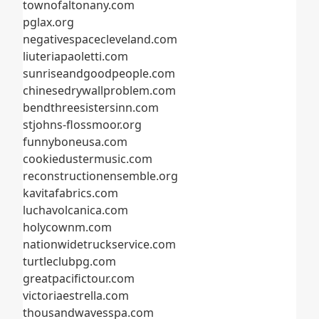
townofaltonany.com
pglax.org
negativespacecleveland.com
liuteriapaoletti.com
sunriseandgoodpeople.com
chinesedrywallproblem.com
bendthreesistersinn.com
stjohns-flossmoor.org
funnyboneusa.com
cookiedustermusic.com
reconstructionensemble.org
kavitafabrics.com
luchavolcanica.com
holycownm.com
nationwidetruckservice.com
turtleclubpg.com
greatpacifictour.com
victoriaestrella.com
thousandwavesspa.com