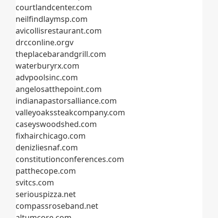
courtlandcenter.com
neilfindlaymsp.com
avicollisrestaurant.com
drcconline.org
v
theplacebarandgrill.com
waterburyrx.com
advpoolsinc.com
angelosatthepoint.com
indianapastorsalliance.com
valleyoakssteakcompany.com
caseyswoodshed.com
fixhairchicago.com
denizliesnaf.com
constitutionconferences.com
patthecope.com
svitcs.com
seriouspizza.net
compassroseband.net
altumcore.com