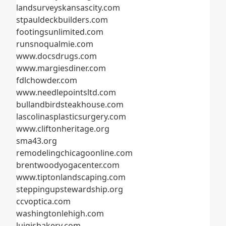
landsurveyskansascity.com
stpauldeckbuilders.com
footingsunlimited.com
runsnoqualmie.com
www.docsdrugs.com
www.margiesdiner.com
fdlchowder.com
www.needlepointsltd.com
bullandbirdsteakhouse.com
lascolinasplasticsurgery.com
www.cliftonheritage.org
sma43.org
remodelingchicagoonline.com
brentwoodyogacenter.com
www.tiptonlandscaping.com
steppingupstewardship.org
ccvoptica.com
washingtonlehigh.com
luigisbakery.com