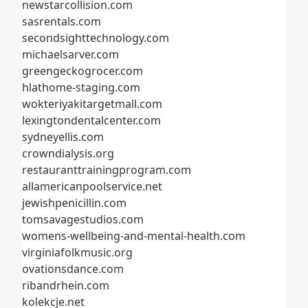
newstarcollision.com
sasrentals.com
secondsighttechnology.com
michaelsarver.com
greengeckogrocer.com
hlathome-staging.com
wokteriyakitargetmall.com
lexingtondentalcenter.com
sydneyellis.com
crowndialysis.org
restauranttrainingprogram.com
allamericanpoolservice.net
jewishpenicillin.com
tomsavagestudios.com
womens-wellbeing-and-mental-health.com
virginiafolkmusic.org
ovationsdance.com
ribandrhein.com
kolekcje.net